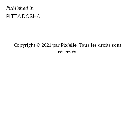
NAVIGATION
Published in
Previous
DE
PITTA DOSHA
post:
L’ARTICLE
Copyright © 2021 par Pix'elle. Tous les droits sont
réservés.