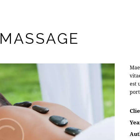
 MASSAGE
Maec
vita
est 
port
Cli
Yea
Aut