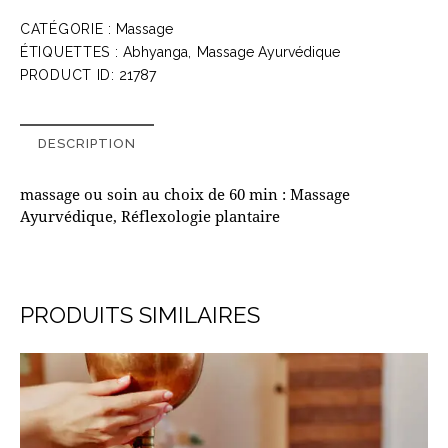
Ayurvédique
CATÉGORIE :
Massage
ou
ÉTIQUETTES :
Abhyanga
,
Massage Ayurvédique
Réflexologie
PRODUCT ID:
21787
plantaire
60
min
DESCRIPTION
massage ou soin au choix de 60 min : Massage
Ayurvédique, Réflexologie plantaire
PRODUITS SIMILAIRES