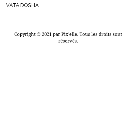
Previous
DE
VATA DOSHA
post:
L’ARTICLE
Copyright © 2021 par Pix'elle. Tous les droits sont
réservés.